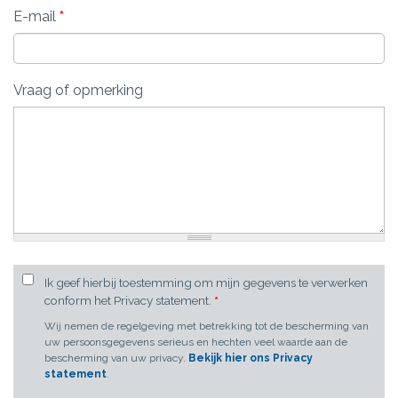
E-mail
*
Vraag of opmerking
Ik geef hierbij toestemming om mijn gegevens te verwerken
conform het Privacy statement.
*
Wij nemen de regelgeving met betrekking tot de bescherming van
uw persoonsgegevens serieus en hechten veel waarde aan de
bescherming van uw privacy.
Bekijk hier ons Privacy
statement
.